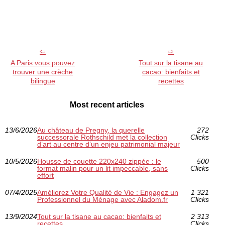
A Paris vous pouvez
Tout sur la tisane au
trouver une crèche
cacao: bienfaits et
bilingue
recettes
Most recent articles
13/6/2026
Au château de Pregny, la querelle
272
successorale Rothschild met la collection
Clicks
d’art au centre d’un enjeu patrimonial majeur
10/5/2026
Housse de couette 220x240 zippée : le
500
format malin pour un lit impeccable, sans
Clicks
effort
07/4/2025
Améliorez Votre Qualité de Vie : Engagez un
1 321
Professionnel du Ménage avec Aladom.fr
Clicks
13/9/2024
Tout sur la tisane au cacao: bienfaits et
2 313
recettes
Clicks