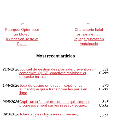
Pourquoi Opter pour
Charcuterie halal
un Moteur
artisanale : un
d'Occasion Testé et
voyage gustatif en
Fiable
Andalousie
Most recent articles
21/5/2026
Logiciel de gestion des plans de prévention :
561
conformité QHSE, coactivité maîtrisée et
Clicks
efficacité terrain
14/5/2026
Jeux de casino en direct : l’expérience
379
authentique qui a transformé les paris en
Clicks
ligne
06/5/2026
Capi : un créateur de contenu qui s’impose
348
progressivement sur les réseaux sociaux
Clicks
09/3/2026
Tolanos : des chaussures urbaines,
571