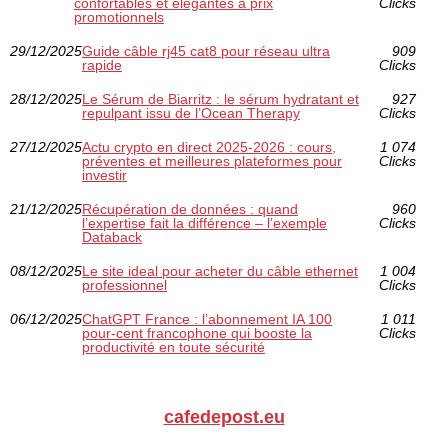
confortables et élégantes à prix
Clicks
promotionnels
29/12/2025
Guide câble rj45 cat8 pour réseau ultra
909
rapide
Clicks
28/12/2025
Le Sérum de Biarritz : le sérum hydratant et
927
repulpant issu de l’Ocean Therapy
Clicks
27/12/2025
Actu crypto en direct 2025-2026 : cours,
1 074
préventes et meilleures plateformes pour
Clicks
investir
21/12/2025
Récupération de données : quand
960
l’expertise fait la différence – l’exemple
Clicks
Databack
08/12/2025
Le site ideal pour acheter du câble ethernet
1 004
professionnel
Clicks
06/12/2025
ChatGPT France : l’abonnement IA 100
1 011
pour-cent francophone qui booste la
Clicks
productivité en toute sécurité
cafedepost.eu