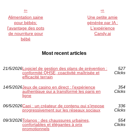
Alimentation saine
Une petite amie
pour bébés:
générée par IA :
l'avantage des pots
L'expérience
de nourriture pour
Candy.ai
bébé
Most recent articles
21/5/2026
Logiciel de gestion des plans de prévention :
527
conformité QHSE, coactivité maîtrisée et
Clicks
efficacité terrain
14/5/2026
Jeux de casino en direct : l’expérience
354
authentique qui a transformé les paris en
Clicks
ligne
06/5/2026
Capi : un créateur de contenu qui s’impose
336
progressivement sur les réseaux sociaux
Clicks
09/3/2026
Tolanos : des chaussures urbaines,
554
confortables et élégantes à prix
Clicks
promotionnels