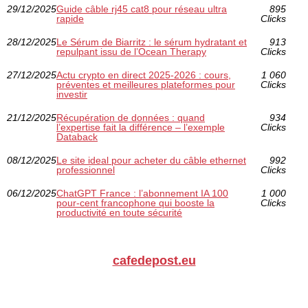
29/12/2025
Guide câble rj45 cat8 pour réseau ultra
895
rapide
Clicks
28/12/2025
Le Sérum de Biarritz : le sérum hydratant et
913
repulpant issu de l’Ocean Therapy
Clicks
27/12/2025
Actu crypto en direct 2025-2026 : cours,
1 060
préventes et meilleures plateformes pour
Clicks
investir
21/12/2025
Récupération de données : quand
934
l’expertise fait la différence – l’exemple
Clicks
Databack
08/12/2025
Le site ideal pour acheter du câble ethernet
992
professionnel
Clicks
06/12/2025
ChatGPT France : l’abonnement IA 100
1 000
pour-cent francophone qui booste la
Clicks
productivité en toute sécurité
cafedepost.eu