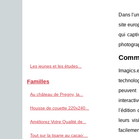
Dans l'un
site euro
qui capt
photograp
Commen
Les jeunes et les études...
Imagics.e
technolog
Familles
peuvent s
Au château de Pregny, la...
interact
Housse de couette 220x240...
l'édition
leurs vi
Améliorez Votre Qualité de...
facilemen
Tout sur la tisane au cacao:...