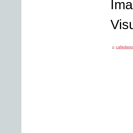
Ima
Vis
cafedepo