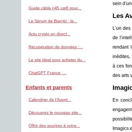
sein d'un
Guide câble rj45 cat8 pour...
Les Av
Le Sérum de Biarritz : le...
L'un des 
Actu crypto en direct...
de l'inte
Récupération de données :...
rendant l
inédites,
Le site ideal pour acheter du...
à ces fon
ChatGPT France :...
des arts 
Imagic
Enfants et parents
Calendrier de l'Avent...
En concl
engagemen
Découvrez le nouveau site...
possibil
Offrir des sourires à votre...
Imagics.e