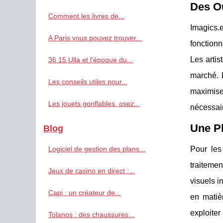
Des Ou
Comment les livres de...
Imagics.
A Paris vous pouvez trouver...
fonctionn
Les artis
36 15 Ulla et l'époque du...
marché. L
Les conseils utiles pour...
maximiser
Les jouets gonflables, osez...
nécessair
Une P
Blog
Logiciel de gestion des plans...
Pour les
traitemen
Jeux de casino en direct :...
visuels i
Capi : un créateur de...
en matiè
exploiter
Tolanos : des chaussures...