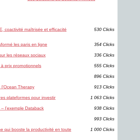
 coactivité maîtrisée et efficacité
530 Clicks
sformé les paris en ligne
354 Clicks
sur les réseaux sociaux
336 Clicks
 à prix promotionnels
555 Clicks
896 Clicks
de l’Ocean Therapy
913 Clicks
res plateformes pour investir
1 063 Clicks
e – l’exemple Databack
938 Clicks
993 Clicks
qui booste la productivité en toute
1 000 Clicks