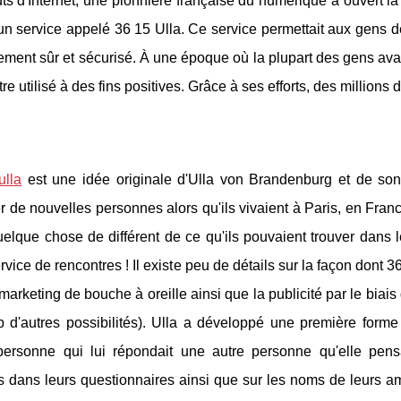
s d'Internet, une pionnière française du numérique a ouvert la v
 un service appelé 36 15 Ulla. Ce service permettait aux gens 
ment sûr et sécurisé. À une époque où la plupart des gens avaie
tre utilisé à des fins positives. Grâce à ses efforts, des millions
ulla
est une idée originale d'Ulla von Brandenburg et de son
r de nouvelles personnes alors qu'ils vivaient à Paris, en Fr
uelque chose de différent de ce qu'ils pouvaient trouver dans le
rvice de rencontres ! Il existe peu de détails sur la façon dont 
 marketing de bouche à oreille ainsi que la publicité par le biais d
 d'autres possibilités). Ulla a développé une première forme
ersonne qui lui répondait une autre personne qu'elle pensai
 dans leurs questionnaires ainsi que sur les noms de leurs 