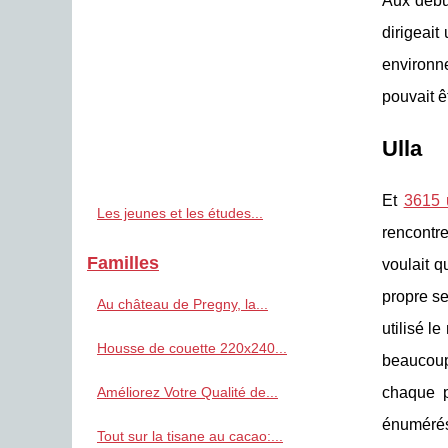
Aux début
dirigeait
environne
pouvait ê
Ulla
Et
3615 
Les jeunes et les études...
rencontre
Familles
voulait q
propre se
Au château de Pregny, la...
utilisé le
Housse de couette 220x240...
beaucoup
Améliorez Votre Qualité de...
chaque p
énumérés
Tout sur la tisane au cacao:...