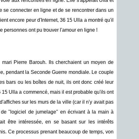
oie aux rencontres en ligne. Elle s'appelait Ulla et
de se connecter en ligne et de se rencontrer dans un
nt encore peur d'Internet, 36 15 Ulla a montré qu'il
 de personnes ont pu trouver l'amour en ligne !
 mari Pierre Barouh. Ils cherchaient un moyen de
ance, pendant la Seconde Guerre mondiale. Le couple
s bars ou les boîtes de nuit, ils ont donc créé leur
36 15 Ulla a commencé, mais il est probable qu'ils ont
'affiches sur les murs de la ville (car il n'y avait pas
 de "logiciel de jumelage" en écrivant à la main à
t être intéressée, en se basant sur les intérêts
amis. Ce processus prenant beaucoup de temps, von