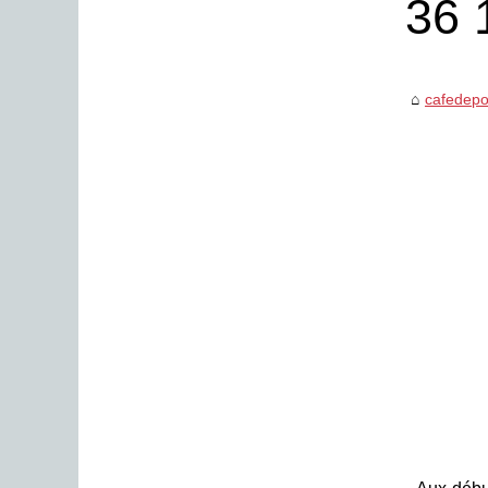
36 
cafedepo