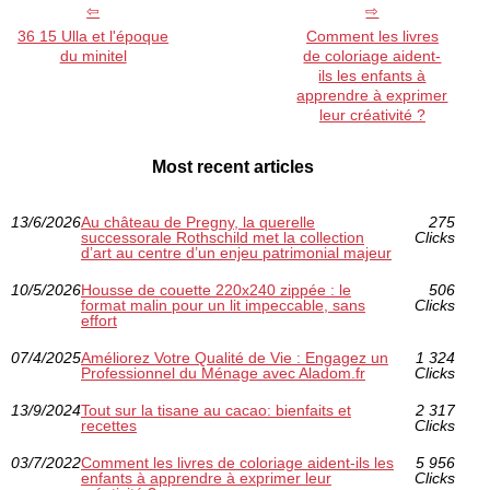
36 15 Ulla et l'époque
Comment les livres
du minitel
de coloriage aident-
ils les enfants à
apprendre à exprimer
leur créativité ?
Most recent articles
13/6/2026
Au château de Pregny, la querelle
275
successorale Rothschild met la collection
Clicks
d’art au centre d’un enjeu patrimonial majeur
10/5/2026
Housse de couette 220x240 zippée : le
506
format malin pour un lit impeccable, sans
Clicks
effort
07/4/2025
Améliorez Votre Qualité de Vie : Engagez un
1 324
Professionnel du Ménage avec Aladom.fr
Clicks
13/9/2024
Tout sur la tisane au cacao: bienfaits et
2 317
recettes
Clicks
03/7/2022
Comment les livres de coloriage aident-ils les
5 956
enfants à apprendre à exprimer leur
Clicks