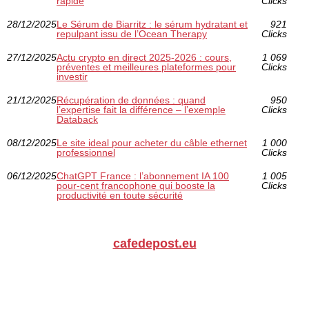
rapide
Clicks
28/12/2025
Le Sérum de Biarritz : le sérum hydratant et
921
repulpant issu de l’Ocean Therapy
Clicks
27/12/2025
Actu crypto en direct 2025-2026 : cours,
1 069
préventes et meilleures plateformes pour
Clicks
investir
21/12/2025
Récupération de données : quand
950
l’expertise fait la différence – l’exemple
Clicks
Databack
08/12/2025
Le site ideal pour acheter du câble ethernet
1 000
professionnel
Clicks
06/12/2025
ChatGPT France : l’abonnement IA 100
1 005
pour-cent francophone qui booste la
Clicks
productivité en toute sécurité
cafedepost.eu