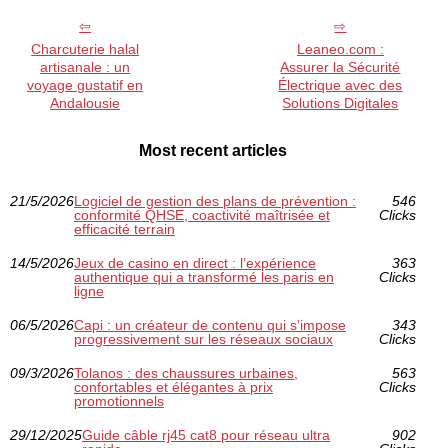
Charcuterie halal
Leaneo.com :
artisanale : un
Assurer la Sécurité
voyage gustatif en
Électrique avec des
Andalousie
Solutions Digitales
Most recent articles
21/5/2026
Logiciel de gestion des plans de prévention :
546
conformité QHSE, coactivité maîtrisée et
Clicks
efficacité terrain
14/5/2026
Jeux de casino en direct : l’expérience
363
authentique qui a transformé les paris en
Clicks
ligne
06/5/2026
Capi : un créateur de contenu qui s’impose
343
progressivement sur les réseaux sociaux
Clicks
09/3/2026
Tolanos : des chaussures urbaines,
563
confortables et élégantes à prix
Clicks
promotionnels
29/12/2025
Guide câble rj45 cat8 pour réseau ultra
902