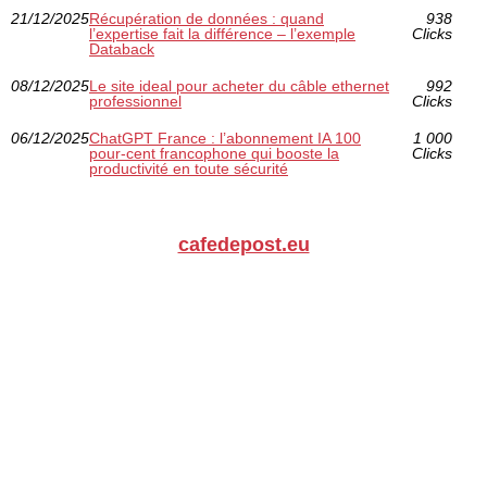
21/12/2025
Récupération de données : quand
938
l’expertise fait la différence – l’exemple
Clicks
Databack
08/12/2025
Le site ideal pour acheter du câble ethernet
992
professionnel
Clicks
06/12/2025
ChatGPT France : l’abonnement IA 100
1 000
pour-cent francophone qui booste la
Clicks
productivité en toute sécurité
cafedepost.eu