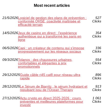
Most recent articles
21/5/2026
Logiciel de gestion des plans de prévention :
527
conformité QHSE, coactivité maîtrisée et
Clicks
efficacité terrain
14/5/2026
Jeux de casino en direct : l’expérience
354
authentique qui a transformé les paris en
Clicks
ligne
06/5/2026
Capi : un créateur de contenu qui s’impose
336
progressivement sur les réseaux sociaux
Clicks
09/3/2026
Tolanos : des chaussures urbaines,
554
confortables et élégantes à prix
Clicks
promotionnels
29/12/2025
Guide câble rj45 cat8 pour réseau ultra
896
rapide
Clicks
28/12/2025
Le Sérum de Biarritz : le sérum hydratant et
913
repulpant issu de l’Ocean Therapy
Clicks
27/12/2025
Actu crypto en direct 2025-2026 : cours,
1 061
préventes et meilleures plateformes pour
Clicks
investir