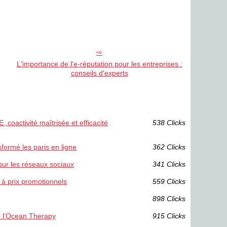
L'importance de l'e-réputation pour les entreprises :
conseils d'experts
 coactivité maîtrisée et efficacité
538 Clicks
sformé les paris en ligne
362 Clicks
sur les réseaux sociaux
341 Clicks
 à prix promotionnels
559 Clicks
898 Clicks
de l’Ocean Therapy
915 Clicks