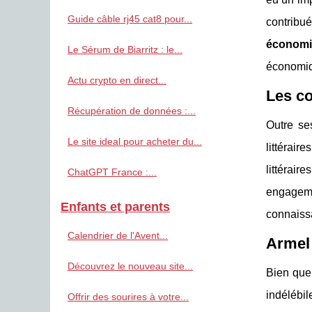
Guide câble rj45 cat8 pour...
contribu
économ
Le Sérum de Biarritz : le...
économiq
Actu crypto en direct...
Les co
Récupération de données :...
Outre se
Le site ideal pour acheter du...
littérai
littérair
ChatGPT France :...
engageme
Enfants et parents
connaissa
Calendrier de l'Avent...
Armel 
Découvrez le nouveau site...
Bien que
indélébil
Offrir des sourires à votre...