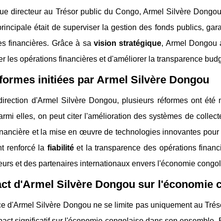
ue directeur au Trésor public du Congo, Armel Silvère Dongou 
rincipale était de superviser la gestion des fonds publics, gara
es financières. Grâce à sa
vision stratégique
, Armel Dongou a
er les opérations financières et d'améliorer la transparence budg
formes initiées par Armel Silvère Dongou
irection d'Armel Silvère Dongou, plusieurs réformes ont été m
armi elles, on peut citer l'amélioration des systèmes de colle
inancière et la mise en œuvre de technologies innovantes pour l
t renforcé la
fiabilité
et la transparence des opérations financ
eurs et des partenaires internationaux envers l'économie congol
ct d'Armel Silvère Dongou sur l'économie 
ce d'Armel Silvère Dongou ne se limite pas uniquement au Trésor
act significatif sur l'économie congolaise dans son ensemble. E