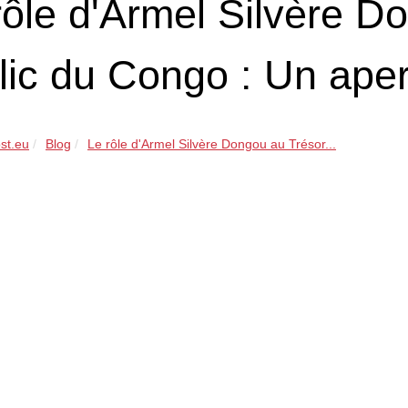
rôle d'Armel Silvère D
lic du Congo : Un aper
st.eu
Blog
Le rôle d'Armel Silvère Dongou au Trésor...