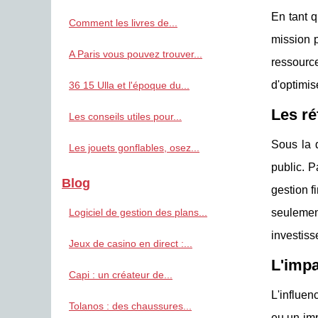
En tant q
Comment les livres de...
mission p
A Paris vous pouvez trouver...
ressourc
d'optimis
36 15 Ulla et l'époque du...
Les ré
Les conseils utiles pour...
Sous la d
Les jouets gonflables, osez...
public. P
Blog
gestion f
Logiciel de gestion des plans...
seulemen
investiss
Jeux de casino en direct :...
L'impa
Capi : un créateur de...
L'influen
Tolanos : des chaussures...
eu un imp