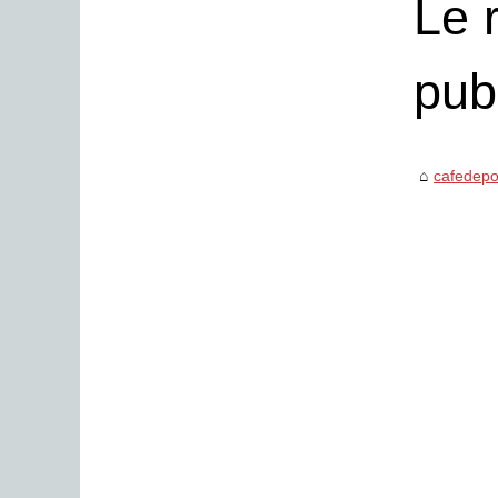
Le 
pub
cafedepo