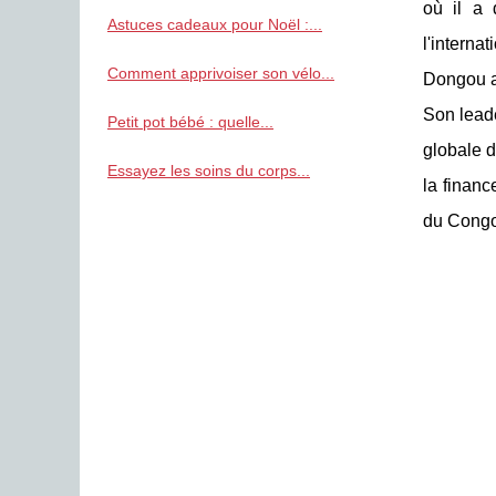
où il a 
Astuces cadeaux pour Noël :...
l'interna
Comment apprivoiser son vélo...
Dongou a 
Son leade
Petit pot bébé : quelle...
globale d
Essayez les soins du corps...
la financ
du Congo