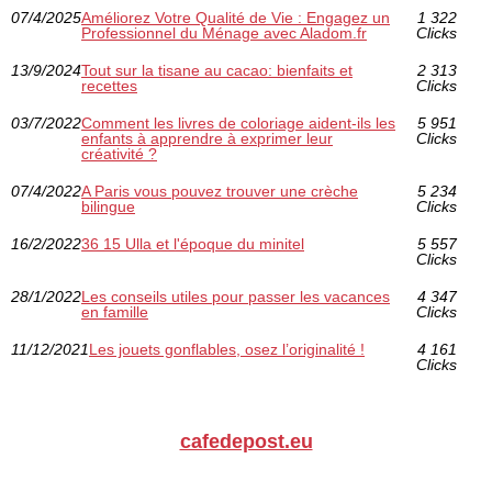
07/4/2025
Améliorez Votre Qualité de Vie : Engagez un
1 322
Professionnel du Ménage avec Aladom.fr
Clicks
13/9/2024
Tout sur la tisane au cacao: bienfaits et
2 313
recettes
Clicks
03/7/2022
Comment les livres de coloriage aident-ils les
5 951
enfants à apprendre à exprimer leur
Clicks
créativité ?
07/4/2022
A Paris vous pouvez trouver une crèche
5 234
bilingue
Clicks
16/2/2022
36 15 Ulla et l'époque du minitel
5 557
Clicks
28/1/2022
Les conseils utiles pour passer les vacances
4 347
en famille
Clicks
11/12/2021
Les jouets gonflables, osez l’originalité !
4 161
Clicks
cafedepost.eu