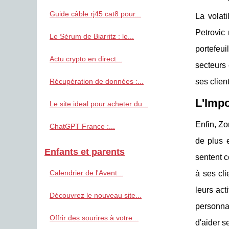
Guide câble rj45 cat8 pour...
La volat
Petrovic 
Le Sérum de Biarritz : le...
portefeui
Actu crypto en direct...
secteurs 
Récupération de données :...
ses clien
L'Imp
Le site ideal pour acheter du...
Enfin, Zo
ChatGPT France :...
de plus e
Enfants et parents
sentent c
Calendrier de l'Avent...
à ses cli
leurs act
Découvrez le nouveau site...
personnal
Offrir des sourires à votre...
d'aider 