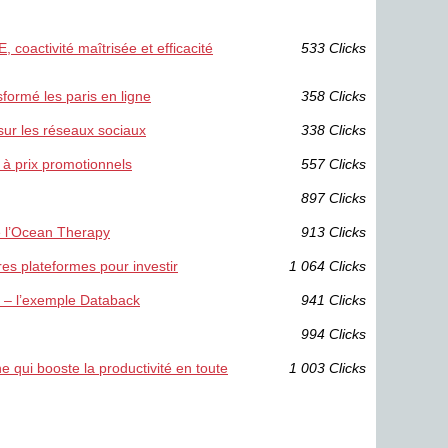
 coactivité maîtrisée et efficacité
533 Clicks
sformé les paris en ligne
358 Clicks
sur les réseaux sociaux
338 Clicks
 à prix promotionnels
557 Clicks
897 Clicks
de l’Ocean Therapy
913 Clicks
res plateformes pour investir
1 064 Clicks
e – l’exemple Databack
941 Clicks
994 Clicks
qui booste la productivité en toute
1 003 Clicks