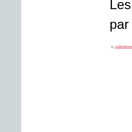
Les
par
cafedepo