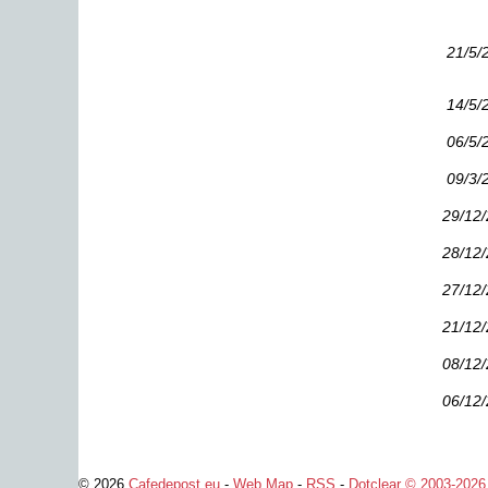
21/5/
14/5/
06/5/
09/3/
29/12
28/12
27/12
21/12
08/12
06/12
© 2026
Cafedepost.eu
-
Web Map
-
RSS
-
Dotclear © 2003-2026