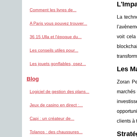
L'Impa
Comment les livres de...
La techno
A Paris vous pouvez trouver...
l'avèneme
voit cela
36 15 Ulla et l'époque du...
blockcha
Les conseils utiles pour...
transform
Les jouets gonflables, osez...
Les M
Blog
Zoran Pe
Logiciel de gestion des plans...
marchés e
investiss
Jeux de casino en direct :...
opportun
Capi : un créateur de...
clients 
Tolanos : des chaussures...
Straté