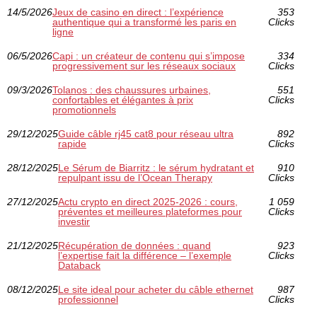
14/5/2026
Jeux de casino en direct : l’expérience
353
authentique qui a transformé les paris en
Clicks
ligne
06/5/2026
Capi : un créateur de contenu qui s’impose
334
progressivement sur les réseaux sociaux
Clicks
09/3/2026
Tolanos : des chaussures urbaines,
551
confortables et élégantes à prix
Clicks
promotionnels
29/12/2025
Guide câble rj45 cat8 pour réseau ultra
892
rapide
Clicks
28/12/2025
Le Sérum de Biarritz : le sérum hydratant et
910
repulpant issu de l’Ocean Therapy
Clicks
27/12/2025
Actu crypto en direct 2025-2026 : cours,
1 059
préventes et meilleures plateformes pour
Clicks
investir
21/12/2025
Récupération de données : quand
923
l’expertise fait la différence – l’exemple
Clicks
Databack
08/12/2025
Le site ideal pour acheter du câble ethernet
987
professionnel
Clicks