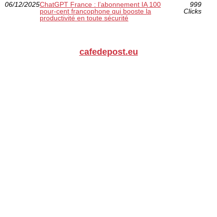
06/12/2025
ChatGPT France : l’abonnement IA 100
999
pour-cent francophone qui booste la
Clicks
productivité en toute sécurité
cafedepost.eu