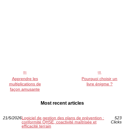
Apprendre les
Pourquoi choisir un
multiplications de
livre énigme ?
façon amusante
Most recent articles
21/5/2026
Logiciel de gestion des plans de prévention :
523
conformité QHSE, coactivité maîtrisée et
Clicks
efficacité terrain