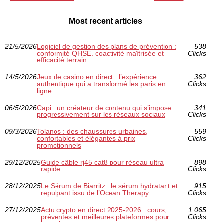
Most recent articles
21/5/2026
Logiciel de gestion des plans de prévention :
538
conformité QHSE, coactivité maîtrisée et
Clicks
efficacité terrain
14/5/2026
Jeux de casino en direct : l’expérience
362
authentique qui a transformé les paris en
Clicks
ligne
06/5/2026
Capi : un créateur de contenu qui s’impose
341
progressivement sur les réseaux sociaux
Clicks
09/3/2026
Tolanos : des chaussures urbaines,
559
confortables et élégantes à prix
Clicks
promotionnels
29/12/2025
Guide câble rj45 cat8 pour réseau ultra
898
rapide
Clicks
28/12/2025
Le Sérum de Biarritz : le sérum hydratant et
915
repulpant issu de l’Ocean Therapy
Clicks
27/12/2025
Actu crypto en direct 2025-2026 : cours,
1 065
préventes et meilleures plateformes pour
Clicks