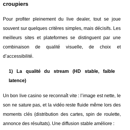
croupiers
Pour profiter pleinement du live dealer, tout se joue
souvent sur quelques critères simples, mais décisifs. Les
meilleurs sites et plateformes se distinguent par une
combinaison de qualité visuelle, de choix et
d’accessibilité.
1) La qualité du stream (HD stable, faible
latence)
Un bon live casino se reconnaît vite : l’image est nette, le
son ne sature pas, et la vidéo reste fluide même lors des
moments clés (distribution des cartes, spin de roulette,
annonce des résultats). Une diffusion stable améliore :