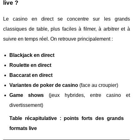
live ?
Le casino en direct se concentre sur les grands
classiques de table, plus faciles à filmer, à arbitrer et à
suivre en temps réel. On retrouve principalement :
Blackjack en direct
Roulette en direct
Baccarat en direct
Variantes de poker de casino
(face au croupier)
Game shows
(jeux hybrides, entre casino et
divertissement)
Table récapitulative : points forts des grands
formats live