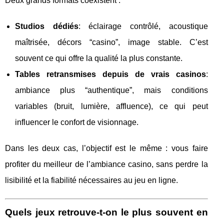
Deux grands formats coexistent :
Studios dédiés
: éclairage contrôlé, acoustique
maîtrisée, décors “casino”, image stable. C’est
souvent ce qui offre la qualité la plus constante.
Tables retransmises depuis de vrais casinos
:
ambiance plus “authentique”, mais conditions
variables (bruit, lumière, affluence), ce qui peut
influencer le confort de visionnage.
Dans les deux cas, l’objectif est le même : vous faire
profiter du meilleur de l’ambiance casino, sans perdre la
lisibilité et la fiabilité nécessaires au jeu en ligne.
Quels jeux retrouve-t-on le plus souvent en