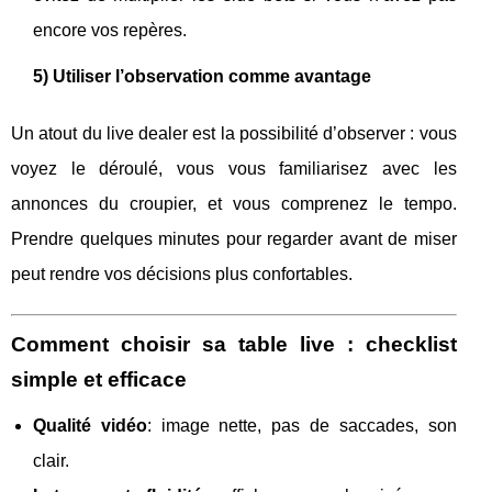
encore vos repères.
5) Utiliser l’observation comme avantage
Un atout du live dealer est la possibilité d’observer : vous
voyez le déroulé, vous vous familiarisez avec les
annonces du croupier, et vous comprenez le tempo.
Prendre quelques minutes pour regarder avant de miser
peut rendre vos décisions plus confortables.
Comment choisir sa table live : checklist
simple et efficace
Qualité vidéo
: image nette, pas de saccades, son
clair.