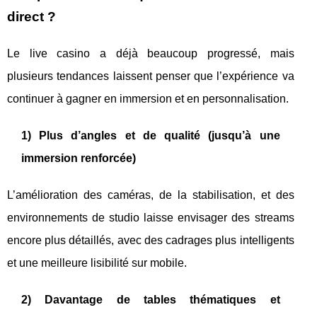
direct ?
Le live casino a déjà beaucoup progressé, mais
plusieurs tendances laissent penser que l’expérience va
continuer à gagner en immersion et en personnalisation.
1) Plus d’angles et de qualité (jusqu’à une
immersion renforcée)
L’amélioration des caméras, de la stabilisation, et des
environnements de studio laisse envisager des streams
encore plus détaillés, avec des cadrages plus intelligents
et une meilleure lisibilité sur mobile.
2) Davantage de tables thématiques et