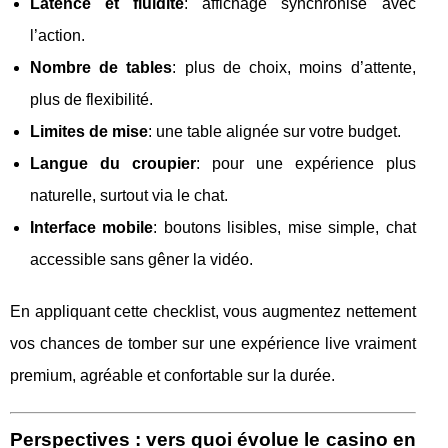
Latence et fluidité
: affichage synchronisé avec
l’action.
Nombre de tables
: plus de choix, moins d’attente,
plus de flexibilité.
Limites de mise
: une table alignée sur votre budget.
Langue du croupier
: pour une expérience plus
naturelle, surtout via le chat.
Interface mobile
: boutons lisibles, mise simple, chat
accessible sans gêner la vidéo.
En appliquant cette checklist, vous augmentez nettement
vos chances de tomber sur une expérience live vraiment
premium, agréable et confortable sur la durée.
Perspectives : vers quoi évolue le casino en