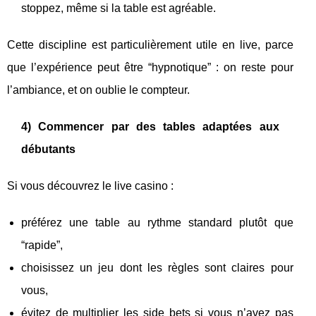
stoppez, même si la table est agréable.
Cette discipline est particulièrement utile en live, parce
que l’expérience peut être “hypnotique” : on reste pour
l’ambiance, et on oublie le compteur.
4) Commencer par des tables adaptées aux
débutants
Si vous découvrez le live casino :
préférez une table au rythme standard plutôt que
“rapide”,
choisissez un jeu dont les règles sont claires pour
vous,
évitez de multiplier les side bets si vous n’avez pas