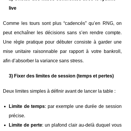
live
Comme les tours sont plus “cadencés” qu’en RNG, on
peut enchaîner les décisions sans s’en rendre compte.
Une règle pratique pour débuter consiste à garder une
mise unitaire raisonnable par rapport à votre bankroll,
afin d’absorber la variance sans stress.
3) Fixer des limites de session (temps et pertes)
Deux limites simples à définir avant de lancer la table :
Limite de temps
: par exemple une durée de session
précise.
Limite de perte
: un plafond clair au-delà duquel vous