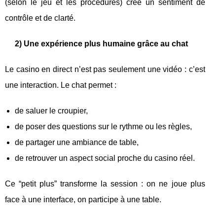
(selon le jeu et les procédures) crée un sentiment de
contrôle et de clarté.
2) Une expérience plus humaine grâce au chat
Le casino en direct n’est pas seulement une vidéo : c’est
une interaction. Le chat permet :
de saluer le croupier,
de poser des questions sur le rythme ou les règles,
de partager une ambiance de table,
de retrouver un aspect social proche du casino réel.
Ce “petit plus” transforme la session : on ne joue plus
face à une interface, on participe à une table.