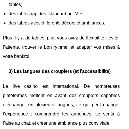
tables),
des tables rapides, standard ou “VIP”,
des tables avec différents décors et ambiances.
Plus il y a de tables, plus vous avez de flexibilité : éviter
l’attente, trouver le bon rythme, et adapter vos mises à
votre bankroll.
3) Les langues des croupiers (et l’accessibilité)
Le live casino est international. De nombreuses
plateformes mettent en avant des croupiers capables
d’échanger en plusieurs langues, ce qui peut changer
l’expérience : comprendre les annonces, se sentir à
l’aise au chat, et créer une ambiance plus conviviale.