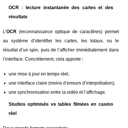
OCR : lecture instantanée des cartes et des
résultats
L’
OCR
(reconnaissance optique de caractères) permet
au système d’identifier les cartes, les totaux, ou le
résultat d’un spin, puis de l’afficher immédiatement dans
l’interface. Concrètement, cela apporte :
une mise à jour en temps réel,
une interface claire (moins d’erreurs d’interprétation),
une synchronisation entre la vidéo et l’affichage.
Studios optimisés vs tables filmées en casino
réel