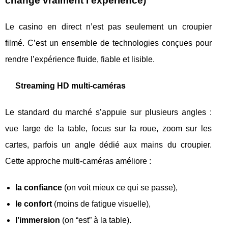
change vraiment l’expérience)
Le casino en direct n’est pas seulement un croupier
filmé. C’est un ensemble de technologies conçues pour
rendre l’expérience fluide, fiable et lisible.
Streaming HD multi-caméras
Le standard du marché s’appuie sur plusieurs angles :
vue large de la table, focus sur la roue, zoom sur les
cartes, parfois un angle dédié aux mains du croupier.
Cette approche multi-caméras améliore :
la confiance
(on voit mieux ce qui se passe),
le confort
(moins de fatigue visuelle),
l’immersion
(on “est” à la table).