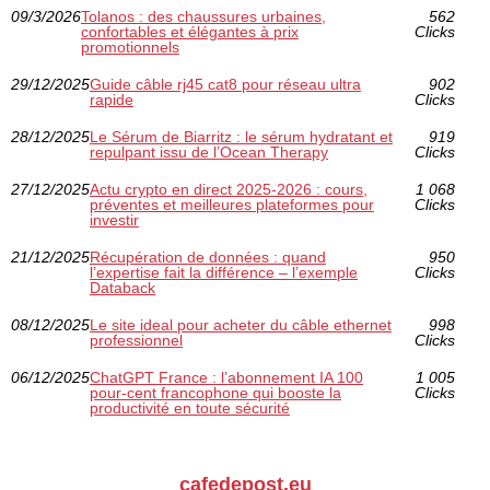
09/3/2026
Tolanos : des chaussures urbaines,
562
confortables et élégantes à prix
Clicks
promotionnels
29/12/2025
Guide câble rj45 cat8 pour réseau ultra
902
rapide
Clicks
28/12/2025
Le Sérum de Biarritz : le sérum hydratant et
919
repulpant issu de l’Ocean Therapy
Clicks
27/12/2025
Actu crypto en direct 2025-2026 : cours,
1 068
préventes et meilleures plateformes pour
Clicks
investir
21/12/2025
Récupération de données : quand
950
l’expertise fait la différence – l’exemple
Clicks
Databack
08/12/2025
Le site ideal pour acheter du câble ethernet
998
professionnel
Clicks
06/12/2025
ChatGPT France : l’abonnement IA 100
1 005
pour-cent francophone qui booste la
Clicks
productivité en toute sécurité
cafedepost.eu